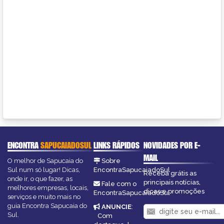
ENCONTRA
SAPUCAIADOSUL
LINKS RÁPIDOS
NOVIDADES POR E-
MAIL
O melhor de Sapucaia do
Sobre
Sul num só lugar! Dicas,
EncontraSapucaiadoSul
Receba grátis as
onde ir, o que fazer, as
principais notícias,
Fale com o
melhores empresas, locais,
dicas e promoções
EncontraSapucaiadoSul
serviços e muito mais no
guia Encontra Sapucaia do
ANUNCIE
:
Sul.
Com