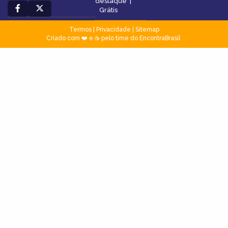
destaque
|
Grátis
Termos
|
Privacidade
|
Sitemap
Criado com ❤️ e ☕ pelo time do EncontraBrasil