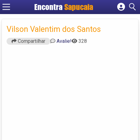
Encontra
Cadastrar empresa
Fazer login
Vilson Valentim dos Santos
Criar conta
Compartilhar
Avalie!
328