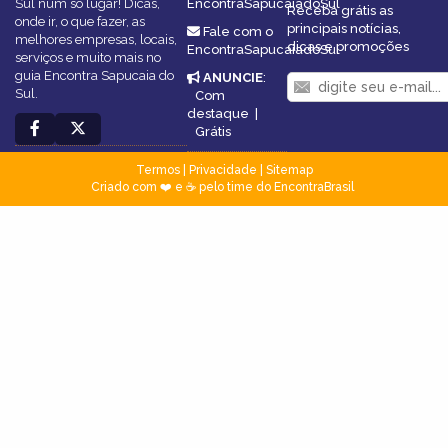
Sul num só lugar! Dicas,
EncontraSapucaiadoSul
Receba grátis as
onde ir, o que fazer, as
principais notícias,
Fale com o
melhores empresas, locais,
dicas e promoções
EncontraSapucaiadoSul
serviços e muito mais no
guia Encontra Sapucaia do
ANUNCIE
:
Sul.
Com
destaque
|
Grátis
Termos
|
Privacidade
|
Sitemap
Criado com ❤️ e ☕ pelo time do EncontraBrasil