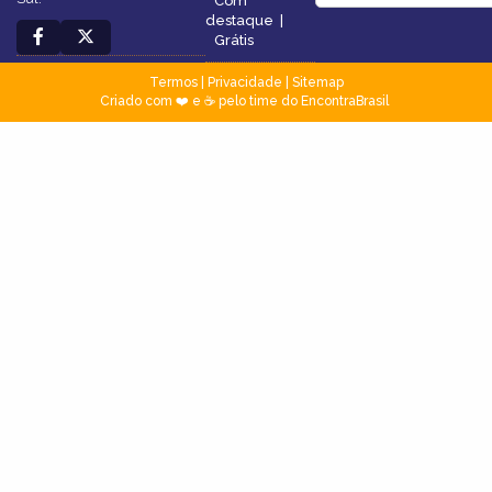
Com
destaque
|
Grátis
Termos
|
Privacidade
|
Sitemap
Criado com ❤️ e ☕ pelo time do EncontraBrasil