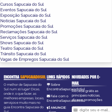
Cursos Sapucaia do Sul
Eventos Sapucaia do Sul
Exposição Sapucaia do Sul
Notícias Sapucaia do Sul
Promoções Sapucaia do Sul
Reclamações Sapucaia do Sul
Serviços Sapucaia do Sul
Shows Sapucaia do Sul
Teatro Sapucaia do Sul
Trânsito Sapucaia do Sul
Vagas de Empregos Sapucaia do Sul
ENCONTRA
SAPUCAIADOSUL
LINKS RÁPIDOS
NOVIDADES POR E-
MAIL
O melhor de Sapucaia do
Sobre
Sul num só lugar! Dicas,
EncontraSapucaiadoSul
Receba grátis as
onde ir, o que fazer, as
principais notícias,
Fale com o
melhores empresas, locais,
dicas e promoções
EncontraSapucaiadoSul
serviços e muito mais no
guia Encontra Sapucaia do
ANUNCIE
:
Sul.