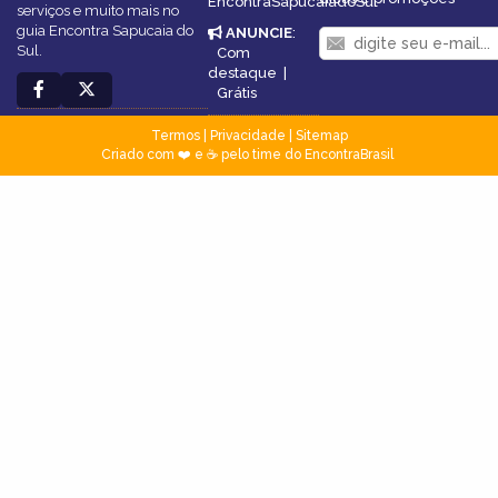
EncontraSapucaiadoSul
serviços e muito mais no
guia Encontra Sapucaia do
ANUNCIE
:
Sul.
Com
destaque
|
Grátis
Termos
|
Privacidade
|
Sitemap
Criado com ❤️ e ☕ pelo time do EncontraBrasil