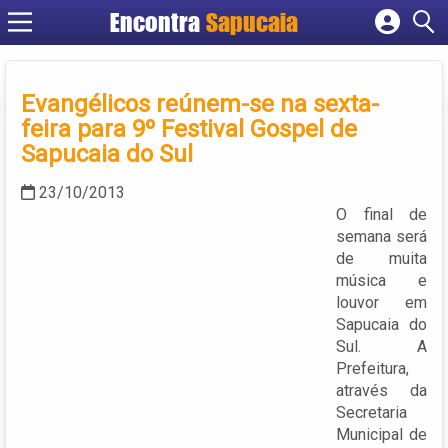
Encontra
Cadastrar empresa
Fazer login
Evangélicos reúnem-se na sexta-
Criar conta
feira para 9º Festival Gospel de
Sapucaia do Sul
23/10/2013
O final de
semana será
de muita
música e
louvor em
Sapucaia do
Sul. A
Prefeitura,
através da
Secretaria
Municipal de