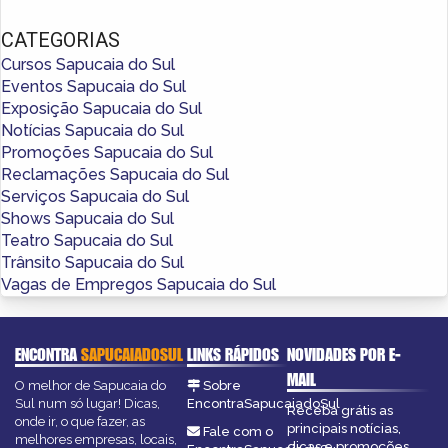
CATEGORIAS
Cursos Sapucaia do Sul
Eventos Sapucaia do Sul
Exposição Sapucaia do Sul
Notícias Sapucaia do Sul
Promoções Sapucaia do Sul
Reclamações Sapucaia do Sul
Serviços Sapucaia do Sul
Shows Sapucaia do Sul
Teatro Sapucaia do Sul
Trânsito Sapucaia do Sul
Vagas de Empregos Sapucaia do Sul
ENCONTRA
SAPUCAIADOSUL
LINKS RÁPIDOS
NOVIDADES POR E-
MAIL
O melhor de Sapucaia do
Sobre
Sul num só lugar! Dicas,
EncontraSapucaiadoSul
Receba grátis as
onde ir, o que fazer, as
principais notícias,
Fale com o
melhores empresas, locais,
dicas e promoções