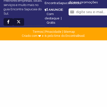
melhores empresas, locais,
dicas e promoções
EncontraSapucaiadoSul
serviços e muito mais no
guia Encontra Sapucaia do
ANUNCIE
:
Sul.
Com
destaque
|
Grátis
Termos
|
Privacidade
|
Sitemap
Criado com ❤️ e ☕ pelo time do EncontraBrasil