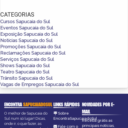
CATEGORIAS
Cursos Sapucaia do Sul
Eventos Sapucaia do Sul
Exposição Sapucaia do Sul
Notícias Sapucaia do Sul
Promoções Sapucaia do Sul
Reclamações Sapucaia do Sul
Serviços Sapucaia do Sul
Shows Sapucaia do Sul
Teatro Sapucaia do Sul
Trânsito Sapucaia do Sul
Vagas de Empregos Sapucaia do Sul
ENCONTRA
SAPUCAIADOSUL
LINKS RÁPIDOS
NOVIDADES POR E-
MAIL
O melhor de Sapucaia do
Sobre
Sul num só lugar! Dicas,
EncontraSapucaiadoSul
Receba grátis as
onde ir, o que fazer, as
principais notícias,
Fale com o