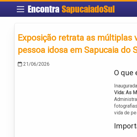
Encontra
SapucaiadoSul
Exposição retrata as múltiplas 
pessoa idosa em Sapucaia do S
21/06/2026
O que 
Inaugurada
Vida: As M
Administra
fotografia
vida de p
Import