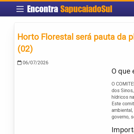
Encontra
SapucaiadoSul
Horto Florestal será pauta da p
(02)
06/07/2026
O que 
O COMITES
dos Sinos,
hídricos n
Este comit
ambiental,
governo, so
Import