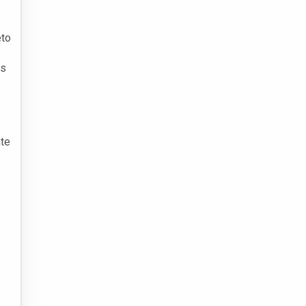
eto
as
te