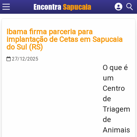
Encontra
Cadastrar empresa
Fazer login
Ibama firma parceria para
Criar conta
implantação de Cetas em Sapucaia
do Sul (RS)
27/12/2025
O que é
um
Centro
de
Triagem
de
Animais