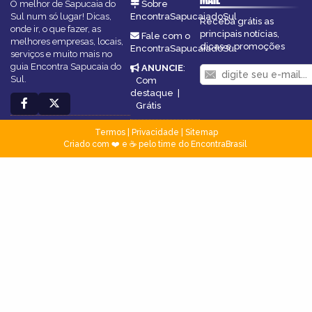
O melhor de Sapucaia do
Sobre
Sul num só lugar! Dicas,
EncontraSapucaiadoSul
Receba grátis as
onde ir, o que fazer, as
principais notícias,
Fale com o
melhores empresas, locais,
dicas e promoções
EncontraSapucaiadoSul
serviços e muito mais no
guia Encontra Sapucaia do
ANUNCIE
:
Sul.
Com
destaque
|
Grátis
Termos
|
Privacidade
|
Sitemap
Criado com ❤️ e ☕ pelo time do EncontraBrasil