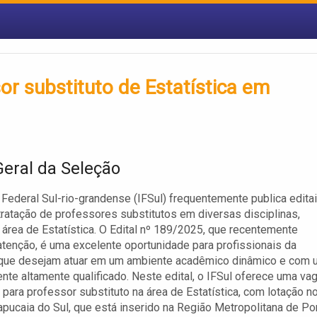
or substituto de Estatística em
Geral da Seleção
o Federal Sul-rio-grandense (IFSul) frequentemente publica edita
tratação de professores substitutos em diversas disciplinas,
a área de Estatística. O Edital nº 189/2025, que recentemente
tenção, é uma excelente oportunidade para profissionais da
que desejam atuar em um ambiente acadêmico dinâmico e com 
nte altamente qualificado. Neste edital, o IFSul oferece uma va
 para professor substituto na área de Estatística, com lotação n
ucaia do Sul, que está inserido na Região Metropolitana de Po