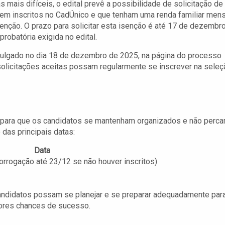
mais difíceis, o edital prevê a possibilidade de solicitação de
rem inscritos no CadÚnico e que tenham uma renda familiar mens
isenção. O prazo para solicitar esta isenção é até 17 de dezembr
obatória exigida no edital.
vulgado no dia 18 de dezembro de 2025, na página do processo
solicitações aceitas possam regularmente se inscrever na seleç
l para que os candidatos se mantenham organizados e não perc
das principais datas:
Data
orrogação até 23/12 se não houver inscritos)
candidatos possam se planejar e se preparar adequadamente par
hores chances de sucesso.