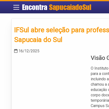
Encontra
SapucaiadoSul
IFSul abre seleção para profess
Sapucaia do Sul
16/12/2025
Visão 
O Institut
para a con
incluindo 
chamou a a
educação 
corpo doce
temporária
Campus Sap