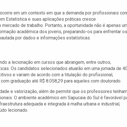
 ocorre em um contexto em que a demanda por profissionais co
m Estatística e suas aplicações práticas cresce
o mercado de trabalho. Portanto, a oportunidade não é apenas u
rmação acadêmica dos jovens, preparando-os para enfrentar o
autada por dados e informações estatísticas.
endo a lecionação em cursos que abrangem, entre outros,
ráticas. Os candidatos selecionados atuarão em uma jornada de 4
ivos e variam de acordo com a titulação do profissional,
 com graduação até R$ 8.058,29 para aqueles com doutorado.
lidade e valorização, além de permitir que os professores tenha
sionais. O ambiente acadêmico em Sapucaia do Sul é favorável p
estrutura adequada e integrada à malha urbana e industrial,
eúdo lecionado.