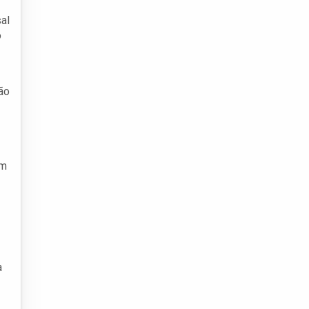
al
o
ão
am
a