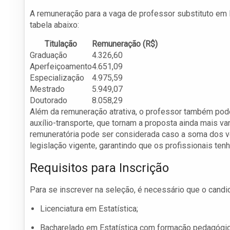
A remuneração para a vaga de professor substituto em E
tabela abaixo:
Titulação
Remuneração (R$)
Graduação
4.326,60
Aperfeiçoamento
4.651,09
Especialização
4.975,59
Mestrado
5.949,07
Doutorado
8.058,29
Além da remuneração atrativa, o professor também pode
auxílio-transporte, que tornam a proposta ainda mais v
remuneratória pode ser considerada caso a soma dos v
legislação vigente, garantindo que os profissionais t
Requisitos para Inscrição
Para se inscrever na seleção, é necessário que o can
Licenciatura em Estatística;
Bacharelado em Estatística com formação pedagógic