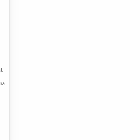
l,
 na