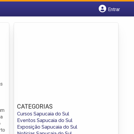
Entrar
Cadastrar empresa
Fazer login
Criar conta
is
CATEGORIAS
um
Cursos Sapucaia do Sul
ga
Eventos Sapucaia do Sul
o
Exposição Sapucaia do Sul
rto
Notícias Sapucaia do Sul