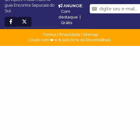
guia Encontra Sapucaia do
ANUNCIE
:
Sul.
Com
destaque
|
Grátis
Termos
|
Privacidade
|
Sitemap
Criado com ❤️ e ☕ pelo time do EncontraBrasil