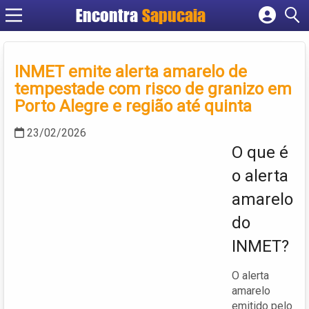
Encontra
Cadastrar empresa
Fazer login
INMET emite alerta amarelo de
Criar conta
tempestade com risco de granizo em
Porto Alegre e região até quinta
23/02/2026
O que é
o alerta
amarelo
do
INMET?
O alerta
amarelo
emitido pelo