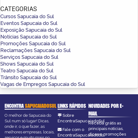
CATEGORIAS
Cursos Sapucaia do Sul
Eventos Sapucaia do Sul
Exposição Sapucaia do Sul
Notícias Sapucaia do Sul
Promoções Sapucaia do Sul
Reclamações Sapucaia do Sul
Serviços Sapucaia do Sul
Shows Sapucaia do Sul
Teatro Sapucaia do Sul
Trânsito Sapucaia do Sul
Vagas de Empregos Sapucaia do Sul
ENCONTRA
SAPUCAIADOSUL
LINKS RÁPIDOS
NOVIDADES POR E-
MAIL
O melhor de Sapucaia do
Sobre
Sul num só lugar! Dicas,
EncontraSapucaiadoSul
Receba grátis as
onde ir, o que fazer, as
principais notícias,
Fale com o
melhores empresas, locais,
dicas e promoções
EncontraSapucaiadoSul
serviços e muito mais no