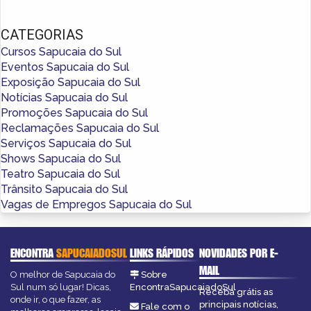
CATEGORIAS
Cursos Sapucaia do Sul
Eventos Sapucaia do Sul
Exposição Sapucaia do Sul
Notícias Sapucaia do Sul
Promoções Sapucaia do Sul
Reclamações Sapucaia do Sul
Serviços Sapucaia do Sul
Shows Sapucaia do Sul
Teatro Sapucaia do Sul
Trânsito Sapucaia do Sul
Vagas de Empregos Sapucaia do Sul
ENCONTRA
SAPUCAIADOSUL
LINKS RÁPIDOS
NOVIDADES POR E-
MAIL
O melhor de Sapucaia do
Sobre
Sul num só lugar! Dicas,
EncontraSapucaiadoSul
Receba grátis as
onde ir, o que fazer, as
principais notícias,
Fale com o