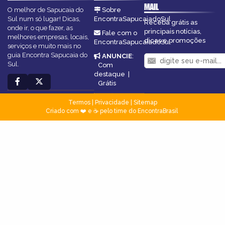
MAIL
O melhor de Sapucaia do
Sobre
Sul num só lugar! Dicas,
EncontraSapucaiadoSul
Receba grátis as
onde ir, o que fazer, as
principais notícias,
Fale com o
melhores empresas, locais,
dicas e promoções
EncontraSapucaiadoSul
serviços e muito mais no
guia Encontra Sapucaia do
ANUNCIE
:
Sul.
Com
destaque
|
Grátis
Termos
|
Privacidade
|
Sitemap
Criado com ❤️ e ☕ pelo time do EncontraBrasil