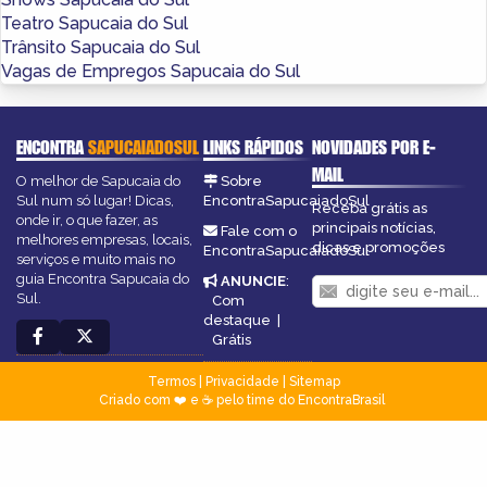
Teatro Sapucaia do Sul
Trânsito Sapucaia do Sul
Vagas de Empregos Sapucaia do Sul
ENCONTRA
SAPUCAIADOSUL
LINKS RÁPIDOS
NOVIDADES POR E-
MAIL
O melhor de Sapucaia do
Sobre
Sul num só lugar! Dicas,
EncontraSapucaiadoSul
Receba grátis as
onde ir, o que fazer, as
principais notícias,
Fale com o
melhores empresas, locais,
dicas e promoções
EncontraSapucaiadoSul
serviços e muito mais no
guia Encontra Sapucaia do
ANUNCIE
:
Sul.
Com
destaque
|
Grátis
Termos
|
Privacidade
|
Sitemap
Criado com ❤️ e ☕ pelo time do EncontraBrasil