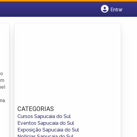
Entrar
Cadastrar empresa
Fazer login
Criar conta
ço
ém
pel
na.
CATEGORIAS
Cursos Sapucaia do Sul
Eventos Sapucaia do Sul
Exposição Sapucaia do Sul
Notícias Sapucaia do Sul