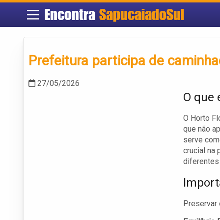
Encontra
SapucaiadoSul
Prefeitura participa de caminh
27/05/2026
O que é
O Horto Fl
que não ap
serve como
crucial na
diferentes
Import
Preservar 