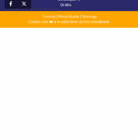
Grátis
Termos
|
Privacidade
|
Sitemap
Criado com ❤️ e ☕ pelo time do EncontraBrasil