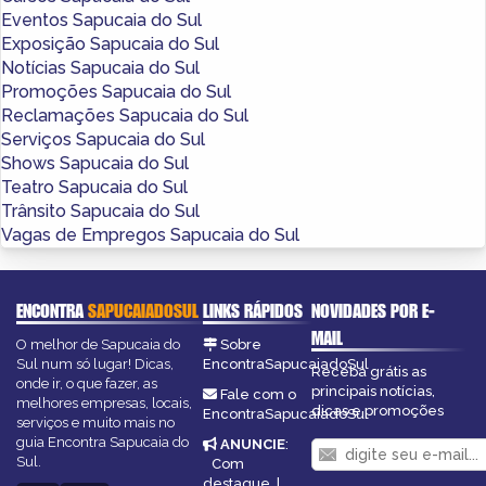
Eventos Sapucaia do Sul
Exposição Sapucaia do Sul
Notícias Sapucaia do Sul
Promoções Sapucaia do Sul
Reclamações Sapucaia do Sul
Serviços Sapucaia do Sul
Shows Sapucaia do Sul
Teatro Sapucaia do Sul
Trânsito Sapucaia do Sul
Vagas de Empregos Sapucaia do Sul
ENCONTRA
SAPUCAIADOSUL
LINKS RÁPIDOS
NOVIDADES POR E-
MAIL
O melhor de Sapucaia do
Sobre
Sul num só lugar! Dicas,
EncontraSapucaiadoSul
Receba grátis as
onde ir, o que fazer, as
principais notícias,
Fale com o
melhores empresas, locais,
dicas e promoções
EncontraSapucaiadoSul
serviços e muito mais no
guia Encontra Sapucaia do
ANUNCIE
:
Sul.
Com
destaque
|