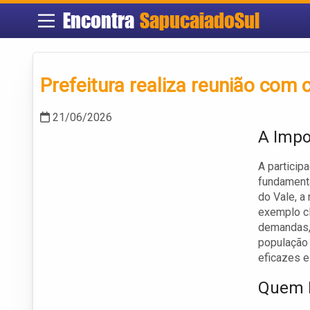
Encontra
SapucaiadoSul
Prefeitura realiza reunião com
21/06/2026
A Impo
A particip
fundamenta
do Vale, a
exemplo cl
demandas,
população 
eficazes e
Quem E