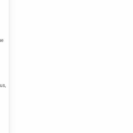
ue
us,