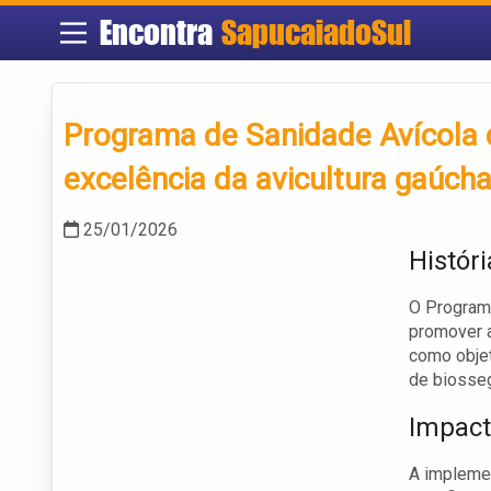
Encontra
SapucaiadoSul
Programa de Sanidade Avícola 
excelência da avicultura gaúch
25/01/2026
Histór
O Programa
promover a
como objet
de biosseg
Impact
A implemen