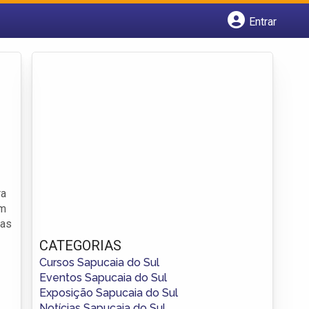
Entrar
Cadastrar empresa
Fazer login
Criar conta
ra
em
cas
CATEGORIAS
Cursos Sapucaia do Sul
Eventos Sapucaia do Sul
Exposição Sapucaia do Sul
Notícias Sapucaia do Sul