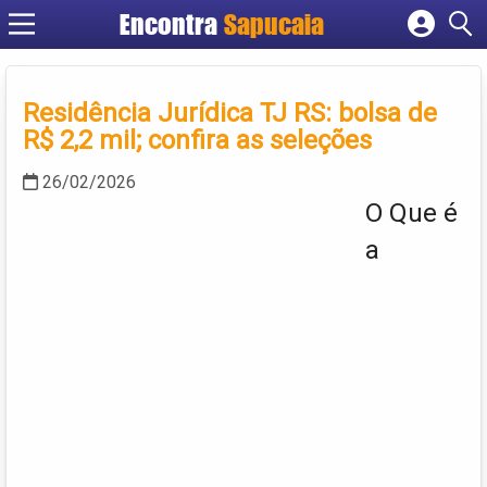
Encontra
Cadastrar empresa
Fazer login
Residência Jurídica TJ RS: bolsa de
Criar conta
R$ 2,2 mil; confira as seleções
26/02/2026
O Que é
a