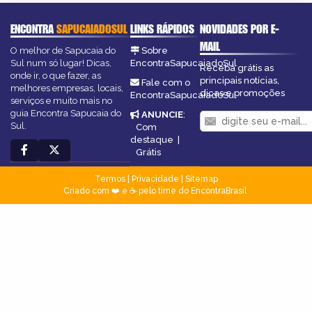
ENCONTRA
SAPUCAIADOSUL
LINKS RÁPIDOS
NOVIDADES POR E-
MAIL
O melhor de Sapucaia do
Sobre
Sul num só lugar! Dicas,
EncontraSapucaiadoSul
Receba grátis as
onde ir, o que fazer, as
principais notícias,
Fale com o
melhores empresas, locais,
dicas e promoções
EncontraSapucaiadoSul
serviços e muito mais no
guia Encontra Sapucaia do
ANUNCIE
:
Sul.
Com
destaque
|
Grátis
Termos
|
Privacidade
|
Sitemap
Criado com ❤️ e ☕ pelo time do EncontraBrasil