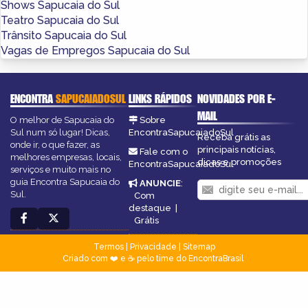
Shows Sapucaia do Sul
Teatro Sapucaia do Sul
Trânsito Sapucaia do Sul
Vagas de Empregos Sapucaia do Sul
ENCONTRA
SAPUCAIADOSUL
LINKS RÁPIDOS
NOVIDADES POR E-
MAIL
O melhor de Sapucaia do
Sobre
Sul num só lugar! Dicas,
EncontraSapucaiadoSul
Receba grátis as
onde ir, o que fazer, as
principais notícias,
Fale com o
melhores empresas, locais,
dicas e promoções
EncontraSapucaiadoSul
serviços e muito mais no
guia Encontra Sapucaia do
ANUNCIE
:
Sul.
Com
destaque
|
Grátis
Termos
|
Privacidade
|
Sitemap
Criado com ❤️ e ☕ pelo time do EncontraBrasil