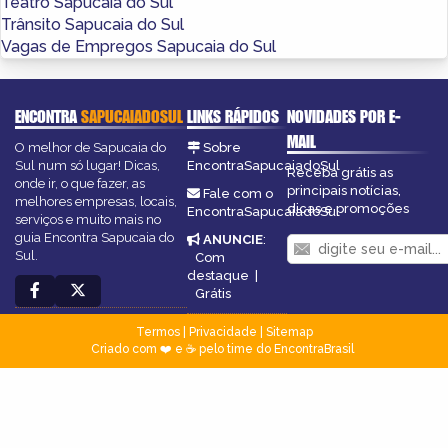
Teatro Sapucaia do Sul
Trânsito Sapucaia do Sul
Vagas de Empregos Sapucaia do Sul
ENCONTRA
SAPUCAIADOSUL
LINKS RÁPIDOS
NOVIDADES POR E-
MAIL
O melhor de Sapucaia do
Sobre
Sul num só lugar! Dicas,
EncontraSapucaiadoSul
Receba grátis as
onde ir, o que fazer, as
principais notícias,
Fale com o
melhores empresas, locais,
dicas e promoções
EncontraSapucaiadoSul
serviços e muito mais no
guia Encontra Sapucaia do
ANUNCIE
:
Sul.
Com
destaque
|
Grátis
Termos
|
Privacidade
|
Sitemap
Criado com ❤️ e ☕ pelo time do EncontraBrasil