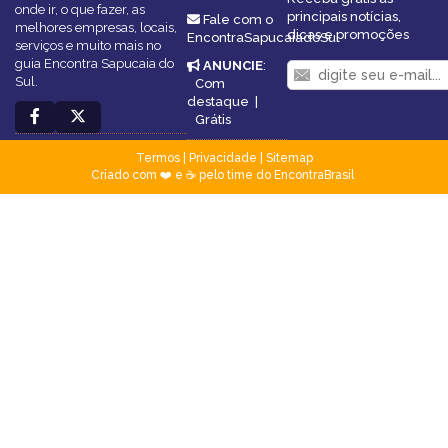
onde ir, o que fazer, as
principais notícias,
Fale com o
melhores empresas, locais,
dicas e promoções
EncontraSapucaiadoSul
serviços e muito mais no
guia Encontra Sapucaia do
ANUNCIE
:
Sul.
Com
destaque
|
Grátis
Termos
|
Privacidade
|
Sitemap
Criado com ❤️ e ☕ pelo time do EncontraBrasil