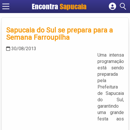
Encontra
Cadastrar empresa
Fazer login
Sapucaia do Sul se prepara para a
Criar conta
Semana Farroupilha
30/08/2013
Uma intensa
programação
está sendo
preparada
pela
Prefeitura
de Sapucaia
do Sul,
garantindo
uma grande
festa aos