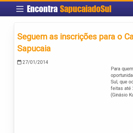
Encontra
SapucaiadoSul
Seguem as inscrições para o C
Sapucaia
27/01/2014
Para quem 
oportunida
Sul, que o
feitas até
(Ginásio K