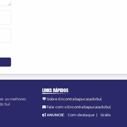
LINKS RÁPIDOS
zer, as melhores
Sobre EncontraSapucaiadoSul
do Sul.
Fale com o EncontraSapucaiadoSul
ANUNCIE
:
Com destaque
|
Grátis