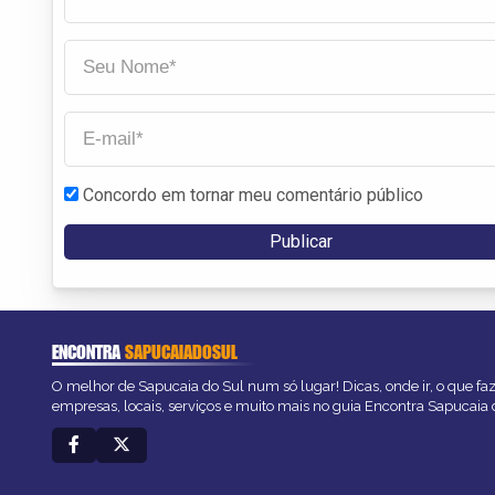
Concordo em tornar meu comentário público
ENCONTRA
SAPUCAIADOSUL
O melhor de Sapucaia do Sul num só lugar! Dicas, onde ir, o que fa
empresas, locais, serviços e muito mais no guia Encontra Sapucaia 