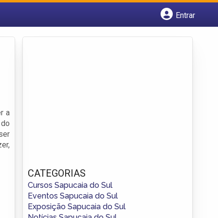
Entrar
Cadastrar empresa
Fazer login
Criar conta
r a
 do
ser
er,
CATEGORIAS
Cursos Sapucaia do Sul
Eventos Sapucaia do Sul
Exposição Sapucaia do Sul
Notícias Sapucaia do Sul