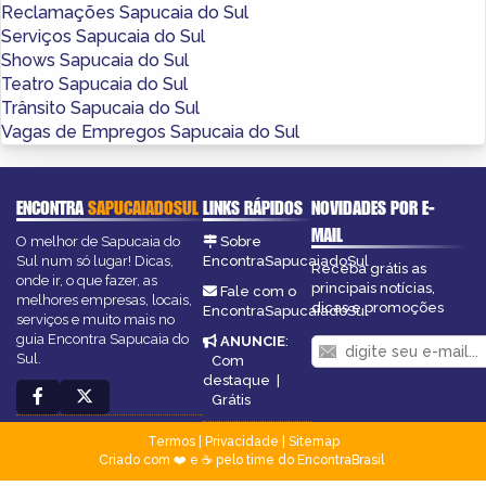
Reclamações Sapucaia do Sul
Serviços Sapucaia do Sul
Shows Sapucaia do Sul
Teatro Sapucaia do Sul
Trânsito Sapucaia do Sul
Vagas de Empregos Sapucaia do Sul
ENCONTRA
SAPUCAIADOSUL
LINKS RÁPIDOS
NOVIDADES POR E-
MAIL
O melhor de Sapucaia do
Sobre
Sul num só lugar! Dicas,
EncontraSapucaiadoSul
Receba grátis as
onde ir, o que fazer, as
principais notícias,
Fale com o
melhores empresas, locais,
dicas e promoções
EncontraSapucaiadoSul
serviços e muito mais no
guia Encontra Sapucaia do
ANUNCIE
:
Sul.
Com
destaque
|
Grátis
Termos
|
Privacidade
|
Sitemap
Criado com ❤️ e ☕ pelo time do EncontraBrasil