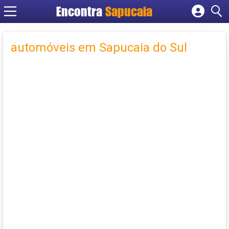
Encontra
Cadastrar empresa
Fazer login
automóveis em Sapucaia do Sul
Criar conta