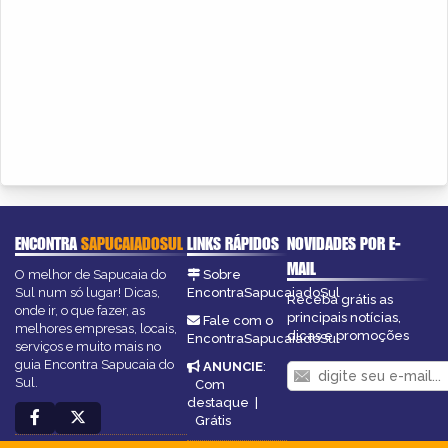
ENCONTRA
SAPUCAIADOSUL
LINKS RÁPIDOS
NOVIDADES POR E-
MAIL
O melhor de Sapucaia do
Sobre
Sul num só lugar! Dicas,
EncontraSapucaiadoSul
Receba grátis as
onde ir, o que fazer, as
principais notícias,
Fale com o
melhores empresas, locais,
dicas e promoções
EncontraSapucaiadoSul
serviços e muito mais no
guia Encontra Sapucaia do
ANUNCIE
:
Sul.
Com
destaque
|
Grátis