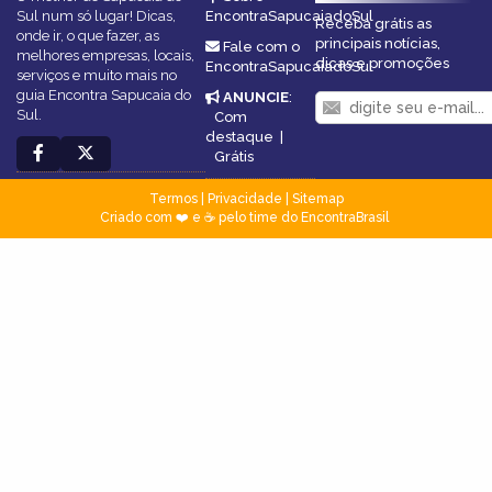
Sul num só lugar! Dicas,
EncontraSapucaiadoSul
Receba grátis as
onde ir, o que fazer, as
principais notícias,
Fale com o
melhores empresas, locais,
dicas e promoções
EncontraSapucaiadoSul
serviços e muito mais no
guia Encontra Sapucaia do
ANUNCIE
:
Sul.
Com
destaque
|
Grátis
Termos
|
Privacidade
|
Sitemap
Criado com ❤️ e ☕ pelo time do EncontraBrasil