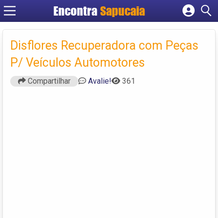
Encontra
Cadastrar empresa
Fazer login
Disflores Recuperadora com Peças
Criar conta
P/ Veículos Automotores
Compartilhar
Avalie!
361