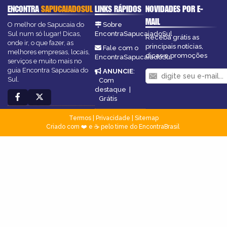
ENCONTRA
SAPUCAIADOSUL
LINKS RÁPIDOS
NOVIDADES POR E-
MAIL
O melhor de Sapucaia do
Sobre
Sul num só lugar! Dicas,
EncontraSapucaiadoSul
Receba grátis as
onde ir, o que fazer, as
principais notícias,
Fale com o
melhores empresas, locais,
dicas e promoções
EncontraSapucaiadoSul
serviços e muito mais no
guia Encontra Sapucaia do
ANUNCIE
:
Sul.
Com
destaque
|
Grátis
Termos
|
Privacidade
|
Sitemap
Criado com ❤️ e ☕ pelo time do EncontraBrasil