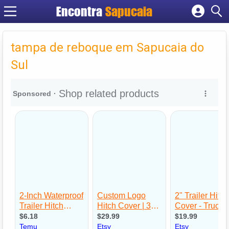
Encontra
Cadastrar empresa
Fazer login
tampa de reboque em Sapucaia do
Criar conta
Sul