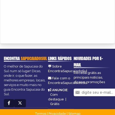
ENCONTRA
SAPUCAIADOSUL
LINKS RÁPIDOS
NOVIDADES POR E-
MAIL
O melhor de Sapucaia do
Sobre
Sul num só lugar! Dicas,
EncontraSapucaiadoSul
Receba grátis as
onde ir, o que fazer, as
principais notícias,
Fale com o
melhores empresas, locais,
dicas e promoções
EncontraSapucaiadoSul
serviços e muito mais no
guia Encontra Sapucaia do
ANUNCIE
:
Sul.
Com
destaque
|
Grátis
Termos
|
Privacidade
|
Sitemap