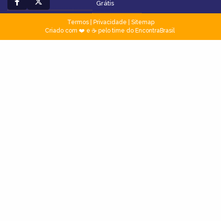
Grátis
Termos
|
Privacidade
|
Sitemap
Criado com ❤️ e ☕ pelo time do EncontraBrasil