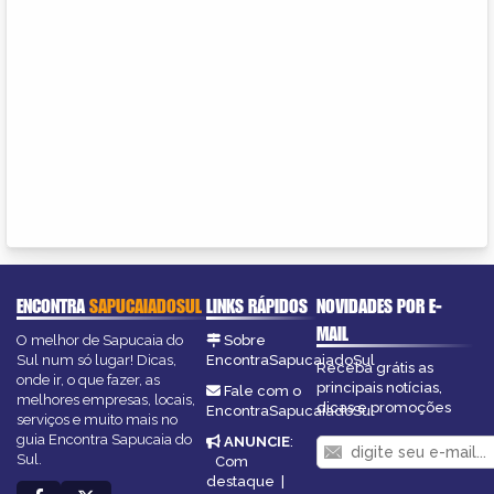
ENCONTRA
SAPUCAIADOSUL
LINKS RÁPIDOS
NOVIDADES POR E-
MAIL
O melhor de Sapucaia do
Sobre
Sul num só lugar! Dicas,
EncontraSapucaiadoSul
Receba grátis as
onde ir, o que fazer, as
principais notícias,
Fale com o
melhores empresas, locais,
dicas e promoções
EncontraSapucaiadoSul
serviços e muito mais no
guia Encontra Sapucaia do
ANUNCIE
:
Sul.
Com
destaque
|