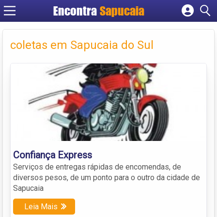
Encontra
Cadastrar empresa
Fazer login
coletas em Sapucaia do Sul
Criar conta
Confiança Express
Serviços de entregas rápidas de encomendas, de
diversos pesos, de um ponto para o outro da cidade de
Sapucaia
Leia Mais