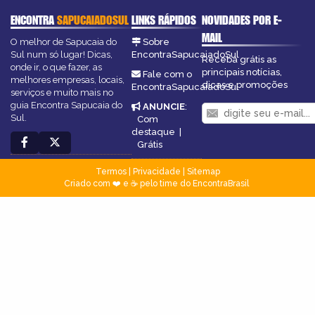
ENCONTRA
SAPUCAIADOSUL
LINKS RÁPIDOS
NOVIDADES POR E-
MAIL
O melhor de Sapucaia do
Sobre
Sul num só lugar! Dicas,
EncontraSapucaiadoSul
Receba grátis as
onde ir, o que fazer, as
principais notícias,
Fale com o
melhores empresas, locais,
dicas e promoções
EncontraSapucaiadoSul
serviços e muito mais no
guia Encontra Sapucaia do
ANUNCIE
:
Sul.
Com
destaque
|
Grátis
Termos
|
Privacidade
|
Sitemap
Criado com ❤️ e ☕ pelo time do EncontraBrasil