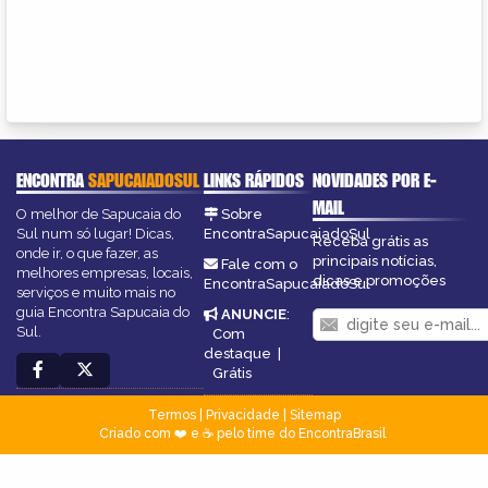
ENCONTRA
SAPUCAIADOSUL
LINKS RÁPIDOS
NOVIDADES POR E-
MAIL
O melhor de Sapucaia do
Sobre
Sul num só lugar! Dicas,
EncontraSapucaiadoSul
Receba grátis as
onde ir, o que fazer, as
principais notícias,
Fale com o
melhores empresas, locais,
dicas e promoções
EncontraSapucaiadoSul
serviços e muito mais no
guia Encontra Sapucaia do
ANUNCIE
:
Sul.
Com
destaque
|
Grátis
Termos
|
Privacidade
|
Sitemap
Criado com ❤️ e ☕ pelo time do EncontraBrasil