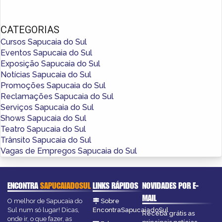
CATEGORIAS
Cursos Sapucaia do Sul
Eventos Sapucaia do Sul
Exposição Sapucaia do Sul
Notícias Sapucaia do Sul
Promoções Sapucaia do Sul
Reclamações Sapucaia do Sul
Serviços Sapucaia do Sul
Shows Sapucaia do Sul
Teatro Sapucaia do Sul
Trânsito Sapucaia do Sul
Vagas de Empregos Sapucaia do Sul
ENCONTRA
SAPUCAIADOSUL
LINKS RÁPIDOS
NOVIDADES POR E-
MAIL
O melhor de Sapucaia do
Sobre
Sul num só lugar! Dicas,
EncontraSapucaiadoSul
Receba grátis as
onde ir, o que fazer, as