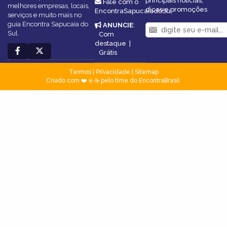
principais notícias,
Fale com o
melhores empresas, locais,
dicas e promoções
EncontraSapucaiadoSul
serviços e muito mais no
guia Encontra Sapucaia do
ANUNCIE
:
Sul.
Com
destaque
|
Grátis
Termos
|
Privacidade
|
Sitemap
Criado com ❤️ e ☕ pelo time do EncontraBrasil