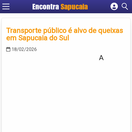
Encontra
Cadastrar empresa
Fazer login
Transporte público é alvo de queixas
Criar conta
em Sapucaia do Sul
18/02/2026
A