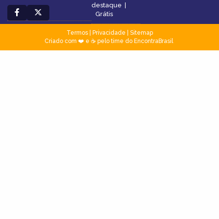
destaque
|
Grátis
Termos
|
Privacidade
|
Sitemap
Criado com ❤️ e ☕ pelo time do EncontraBrasil