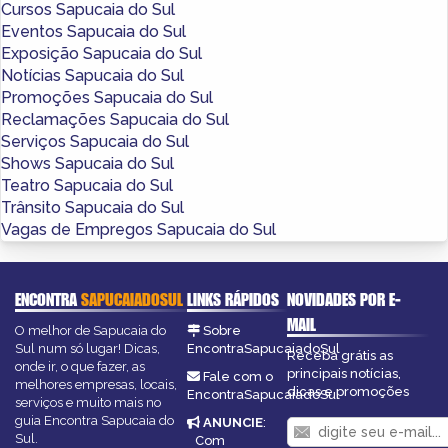
Cursos Sapucaia do Sul
Eventos Sapucaia do Sul
Exposição Sapucaia do Sul
Notícias Sapucaia do Sul
Promoções Sapucaia do Sul
Reclamações Sapucaia do Sul
Serviços Sapucaia do Sul
Shows Sapucaia do Sul
Teatro Sapucaia do Sul
Trânsito Sapucaia do Sul
Vagas de Empregos Sapucaia do Sul
ENCONTRA
SAPUCAIADOSUL
LINKS RÁPIDOS
NOVIDADES POR E-
MAIL
O melhor de Sapucaia do
Sobre
Sul num só lugar! Dicas,
EncontraSapucaiadoSul
Receba grátis as
onde ir, o que fazer, as
principais notícias,
Fale com o
melhores empresas, locais,
dicas e promoções
EncontraSapucaiadoSul
serviços e muito mais no
guia Encontra Sapucaia do
ANUNCIE
:
Sul.
Com