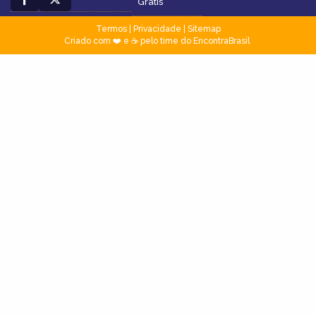
Grátis
Termos
|
Privacidade
|
Sitemap
Criado com ❤️ e ☕ pelo time do EncontraBrasil