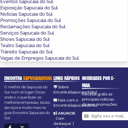
Eventos Sapucaia do Sul
Exposição Sapucaia do Sul
Notícias Sapucaia do Sul
Promoções Sapucaia do Sul
Reclamações Sapucaia do Sul
Serviços Sapucaia do Sul
Shows Sapucaia do Sul
Teatro Sapucaia do Sul
Trânsito Sapucaia do Sul
Vagas de Empregos Sapucaia do Sul
ENCONTRA
SAPUCAIADOSUL
LINKS RÁPIDOS
NOVIDADES POR E-
MAIL
O melhor de Sapucaia do
Sobre
Sul num só lugar! Dicas,
EncontraSapucaiadoSul
Receba grátis as
onde ir, o que fazer, as
principais notícias,
Fale com o
melhores empresas, locais,
dicas e promoções
EncontraSapucaiadoSul
serviços e muito mais no
guia Encontra Sapucaia do
ANUNCIE
:
Sul.
Com
destaque
|