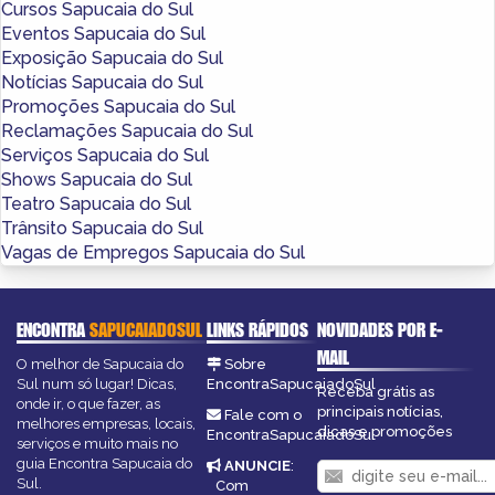
Cursos Sapucaia do Sul
Eventos Sapucaia do Sul
Exposição Sapucaia do Sul
Notícias Sapucaia do Sul
Promoções Sapucaia do Sul
Reclamações Sapucaia do Sul
Serviços Sapucaia do Sul
Shows Sapucaia do Sul
Teatro Sapucaia do Sul
Trânsito Sapucaia do Sul
Vagas de Empregos Sapucaia do Sul
ENCONTRA
SAPUCAIADOSUL
LINKS RÁPIDOS
NOVIDADES POR E-
MAIL
O melhor de Sapucaia do
Sobre
Sul num só lugar! Dicas,
EncontraSapucaiadoSul
Receba grátis as
onde ir, o que fazer, as
principais notícias,
Fale com o
melhores empresas, locais,
dicas e promoções
EncontraSapucaiadoSul
serviços e muito mais no
guia Encontra Sapucaia do
ANUNCIE
:
Sul.
Com