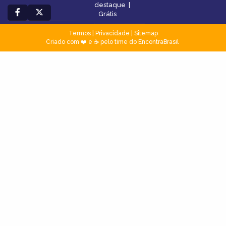
destaque
|
Grátis
Termos
|
Privacidade
|
Sitemap
Criado com ❤️ e ☕ pelo time do EncontraBrasil