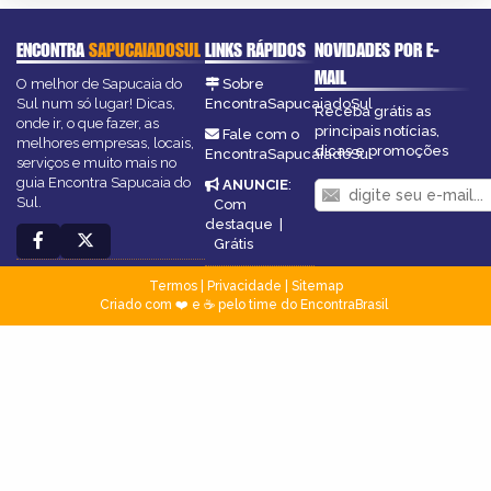
ENCONTRA
SAPUCAIADOSUL
LINKS RÁPIDOS
NOVIDADES POR E-
MAIL
O melhor de Sapucaia do
Sobre
Sul num só lugar! Dicas,
EncontraSapucaiadoSul
Receba grátis as
onde ir, o que fazer, as
principais notícias,
Fale com o
melhores empresas, locais,
dicas e promoções
EncontraSapucaiadoSul
serviços e muito mais no
guia Encontra Sapucaia do
ANUNCIE
:
Sul.
Com
destaque
|
Grátis
Termos
|
Privacidade
|
Sitemap
Criado com ❤️ e ☕ pelo time do EncontraBrasil