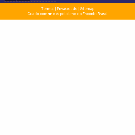
Termos
|
Privacidade
|
Sitemap
Criado com ❤️ e ☕ pelo time do EncontraBrasil