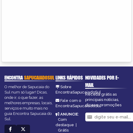
ENCONTRA
SAPUCAIADOSUL
LINKS RÁPIDOS
NOVIDADES POR E-
MAIL
O melhor de Sapucaia do
Sobre
Sul num só lugar! Dicas,
EncontraSapucaiadoSul
Receba grátis as
onde ir, o que fazer, as
principais notícias,
Fale com o
melhores empresas, locais,
dicas e promoções
EncontraSapucaiadoSul
serviços e muito mais no
guia Encontra Sapucaia do
ANUNCIE
:
Sul.
Com
destaque
|
Grátis