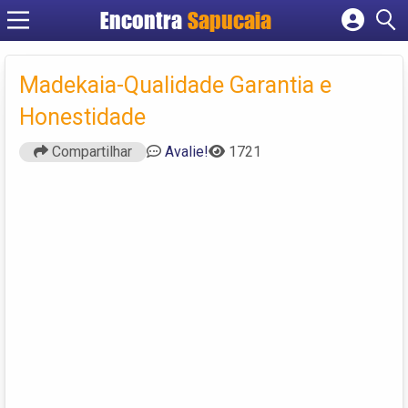
Encontra
Cadastrar empresa
Fazer login
Madekaia-Qualidade Garantia e
Criar conta
Honestidade
Compartilhar
Avalie!
1721