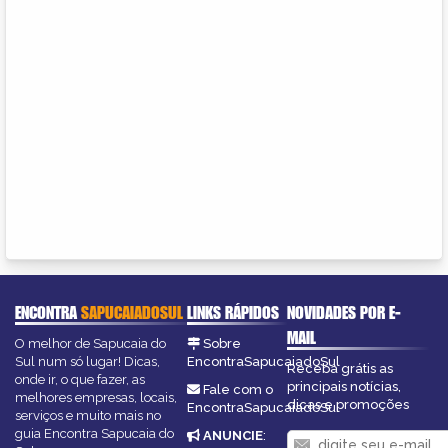
ENCONTRA
SAPUCAIADOSUL
LINKS RÁPIDOS
NOVIDADES POR E-
MAIL
O melhor de Sapucaia do
Sobre
Sul num só lugar! Dicas,
EncontraSapucaiadoSul
Receba grátis as
onde ir, o que fazer, as
principais notícias,
Fale com o
melhores empresas, locais,
dicas e promoções
EncontraSapucaiadoSul
serviços e muito mais no
guia Encontra Sapucaia do
ANUNCIE
: