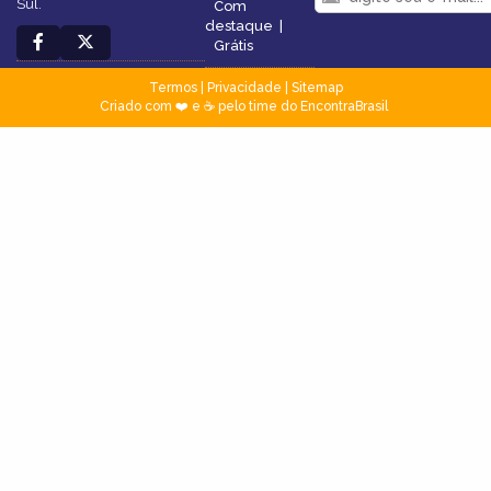
Sul.
Com
destaque
|
Grátis
Termos
|
Privacidade
|
Sitemap
Criado com ❤️ e ☕ pelo time do EncontraBrasil