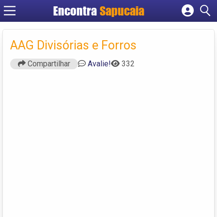
Encontra
Cadastrar empresa
Fazer login
AAG Divisórias e Forros
Criar conta
Compartilhar
Avalie!
332