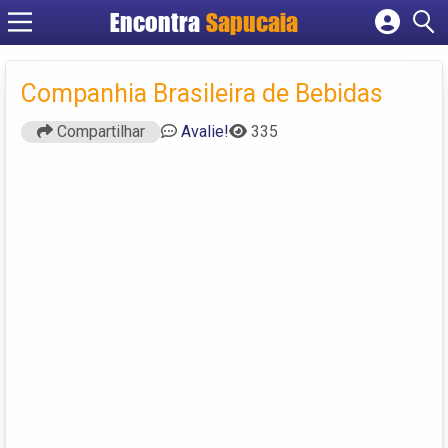
Encontra
Cadastrar empresa
Fazer login
Companhia Brasileira de Bebidas
Criar conta
Compartilhar
Avalie!
335