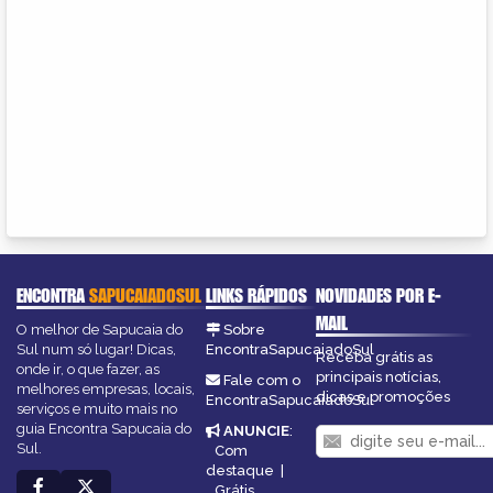
ENCONTRA
SAPUCAIADOSUL
LINKS RÁPIDOS
NOVIDADES POR E-
MAIL
O melhor de Sapucaia do
Sobre
Sul num só lugar! Dicas,
EncontraSapucaiadoSul
Receba grátis as
onde ir, o que fazer, as
principais notícias,
Fale com o
melhores empresas, locais,
dicas e promoções
EncontraSapucaiadoSul
serviços e muito mais no
guia Encontra Sapucaia do
ANUNCIE
:
Sul.
Com
destaque
|
Grátis