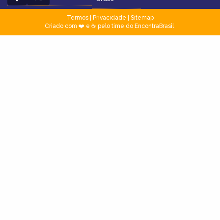
Termos
|
Privacidade
|
Sitemap
Criado com ❤️ e ☕ pelo time do EncontraBrasil