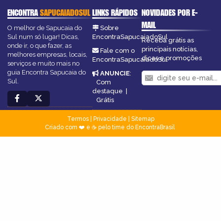
ENCONTRA
SAPUCAIADOSUL
LINKS RÁPIDOS
NOVIDADES POR E-
MAIL
O melhor de Sapucaia do
Sobre
Sul num só lugar! Dicas,
EncontraSapucaiadoSul
Receba grátis as
onde ir, o que fazer, as
principais notícias,
Fale com o
melhores empresas, locais,
dicas e promoções
EncontraSapucaiadoSul
serviços e muito mais no
guia Encontra Sapucaia do
ANUNCIE
:
Sul.
Com
destaque
|
Grátis
Termos
|
Privacidade
|
Sitemap
Criado com ❤️ e ☕ pelo time do EncontraBrasil