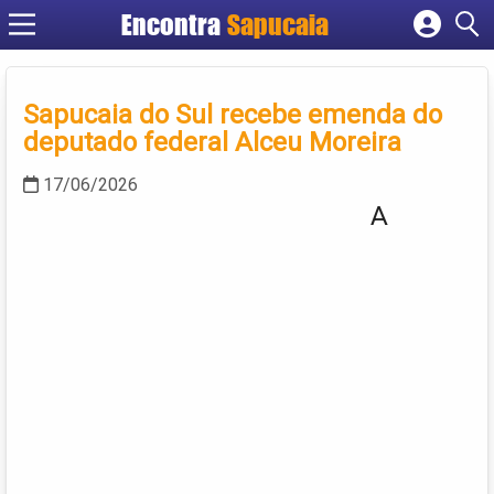
Encontra
Cadastrar empresa
Fazer login
Sapucaia do Sul recebe emenda do
Criar conta
deputado federal Alceu Moreira
17/06/2026
A