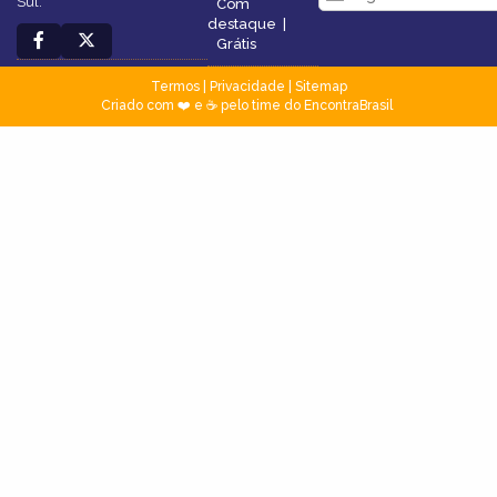
Sul.
Com
destaque
|
Grátis
Termos
|
Privacidade
|
Sitemap
Criado com ❤️ e ☕ pelo time do EncontraBrasil