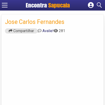
Encontra
Cadastrar empresa
Fazer login
Jose Carlos Fernandes
Criar conta
Compartilhar
Avalie!
281