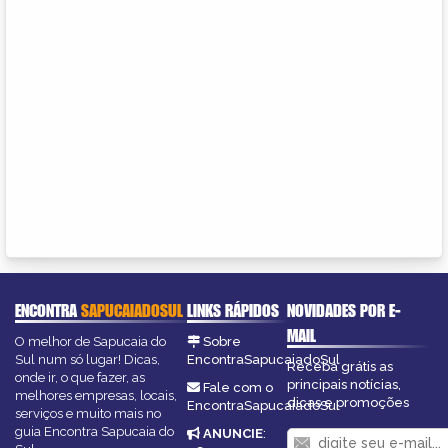
ENCONTRA
SAPUCAIADOSUL
LINKS RÁPIDOS
NOVIDADES POR E-
MAIL
O melhor de Sapucaia do
Sobre
Sul num só lugar! Dicas,
EncontraSapucaiadoSul
Receba grátis as
onde ir, o que fazer, as
principais notícias,
Fale com o
melhores empresas, locais,
dicas e promoções
EncontraSapucaiadoSul
serviços e muito mais no
guia Encontra Sapucaia do
ANUNCIE
: